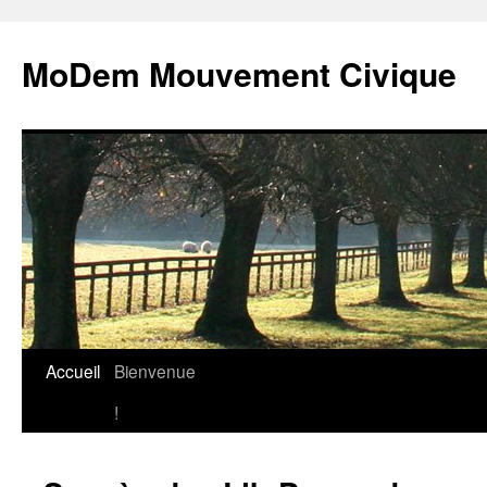
MoDem Mouvement Civique
Accueil
Bienvenue
Aller
!
au
contenu