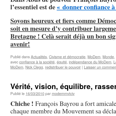
l’essentiel est de
« donner confiance à 
Soyons heureux et fiers comme Démoc
soit en mesure d’y contribuer largem
Bretagne ! Celà serait déjà un bon si
avenir!
Publié dans
Actualités
,
Civisme et démocratie
,
MoDem
,
Monde
,
avec
confiance à la société
,
équité
,
indépendance du MoDem
,
L
MoDem
,
Nick Clegg
,
redistribuer le pouvoir
|
Laisser un commen
Vérité, vision, équilibre, ras
Publié le
16/03/2010
par
modemmvtciv
Chiche !
François Bayrou a fort amical
chaque membre du Mouvement sa déclara