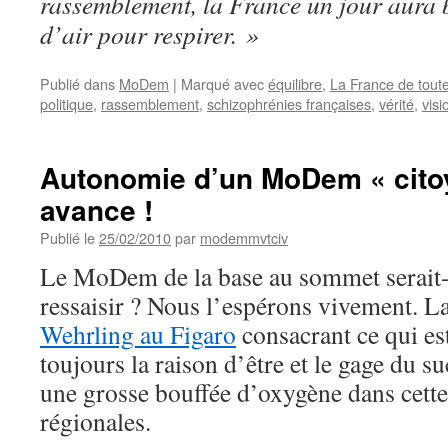
rassemblement, la France un jour aura 
d’air pour respirer. »
Publié dans
MoDem
|
Marqué avec
équilibre
,
La France de tout
politique
,
rassemblement
,
schizophrénies françaises
,
vérité
,
visi
Autonomie d’un MoDem « citoy
avance !
Publié le
25/02/2010
par
modemmvtciv
Le MoDem de la base au sommet serait-il
ressaisir ? Nous l’espérons vivement. L
Wehrling au Figaro
consacrant ce qui es
toujours la raison d’être et le gage du
une grosse bouffée d’oxygène dans cett
régionales.