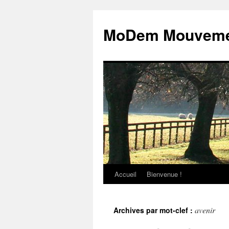
MoDem Mouvemen
Accueil
Bienvenue !
Aller
au
avenir
Archives par mot-clef :
contenu