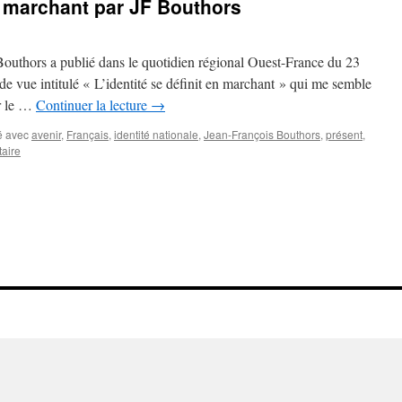
en marchant par JF Bouthors
 Bouthors a publié dans le quotidien régional Ouest-France du 23
de vue intitulé « L’identité se définit en marchant » qui me semble
ur le …
Continuer la lecture
→
 avec
avenir
,
Français
,
identité nationale
,
Jean-François Bouthors
,
présent
,
aire