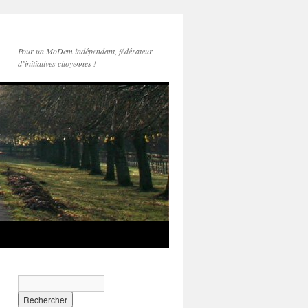
Pour un MoDem indépendant, fédérateur
d’initiatives citoyennes !