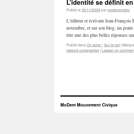
L’identité se définit 
Publié le
30/11/2009
par
modemmvtciv
L’éditeur et écrivain Jean-François
novembre, et sur son blog, un point 
être une des plus belles réponses s
Publié dans
On aime !
,
Sur le net
|
Marqué
valeurs universelles
|
Laisser un comment
MoDem Mouvement Civique