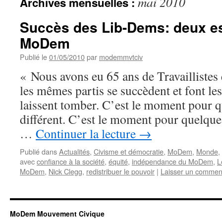
mai 2010
Archives mensuelles :
Succès des Lib-Dems: deux es
MoDem
Publié le
01/05/2010
par
modemmvtciv
« Nous avons eu 65 ans de Travaillistes 
les mêmes partis se succèdent et font l
laissent tomber. C’est le moment pour 
différent. C’est le moment pour quelque
…
Continuer la lecture
→
Publié dans
Actualités
,
Civisme et démocratie
,
MoDem
,
Monde
,
avec
confiance à la société
,
équité
,
indépendance du MoDem
,
L
MoDem
,
Nick Clegg
,
redistribuer le pouvoir
|
Laisser un commen
MoDem Mouvement Civique