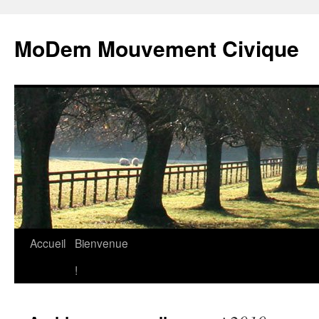
MoDem Mouvement Civique
Accueil
Bienvenue
Aller
!
au
contenu