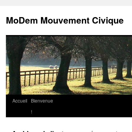
MoDem Mouvement Civique
Accueil
Bienvenue
Aller
!
au
contenu