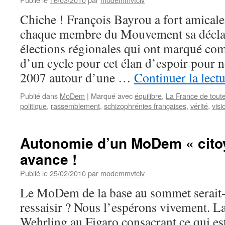
Chiche ! François Bayrou a fort amical
chaque membre du Mouvement sa déclara
élections régionales qui ont marqué co
d’un cycle pour cet élan d’espoir pour 
2007 autour d’une …
Continuer la lect
Publié dans
MoDem
|
Marqué avec
équilibre
,
La France de tout
politique
,
rassemblement
,
schizophrénies françaises
,
vérité
,
visi
Autonomie d’un MoDem « citoy
avance !
Publié le
25/02/2010
par
modemmvtciv
Le MoDem de la base au sommet serait-il
ressaisir ? Nous l’espérons vivement. L
Wehrling au Figaro consacrant ce qui es