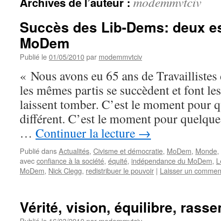
modemmvtciv
Archives de l’auteur :
Succès des Lib-Dems: deux es
MoDem
Publié le
01/05/2010
par
modemmvtciv
« Nous avons eu 65 ans de Travaillistes 
les mêmes partis se succèdent et font l
laissent tomber. C’est le moment pour 
différent. C’est le moment pour quelque
…
Continuer la lecture
→
Publié dans
Actualités
,
Civisme et démocratie
,
MoDem
,
Monde
,
avec
confiance à la société
,
équité
,
indépendance du MoDem
,
L
MoDem
,
Nick Clegg
,
redistribuer le pouvoir
|
Laisser un commen
Vérité, vision, équilibre, ras
Publié le
16/03/2010
par
modemmvtciv