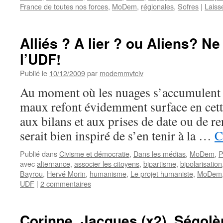
France de toutes nos forces
,
MoDem
,
régionales
,
Sofres
|
Laiss
Alliés ? A lier ? ou Aliens? N
l’UDF!
Publié le
10/12/2009
par
modemmvtciv
Au moment où les nuages s’accumulent s
maux refont évidemment surface en cett
aux bilans et aux prises de date ou de
serait bien inspiré de s’en tenir à la …
C
Publié dans
Civisme et démocratie
,
Dans les médias
,
MoDem
,
P
avec
alternance
,
associer les citoyens
,
bipartisme
,
bipolarisation
Bayrou
,
Hervé Morin
,
humanisme
,
Le projet humaniste
,
MoDem
UDF
|
2 commentaires
Corinne, Jacques (x2), Ségo