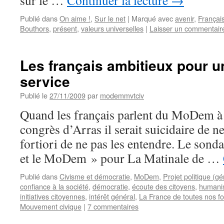
sur le …
Continuer la lecture
→
Publié dans
On aime !
,
Sur le net
|
Marqué avec
avenir
,
Françai
Bouthors
,
présent
,
valeurs universelles
|
Laisser un commentair
Les français ambitieux pour 
service
Publié le
27/11/2009
par
modemmvtciv
Quand les français parlent du MoDem à
congrès d’Arras il serait suicidaire de ne
fortiori de ne pas les entendre. Le sond
et le MoDem » pour La Matinale de …
Publié dans
Civisme et démocratie
,
MoDem
,
Projet politique (gé
confiance à la société
,
démocratie
,
écoute des citoyens
,
humani
initiatives citoyennes
,
intérêt général
,
La France de toutes nos f
Mouvement civique
|
7 commentaires