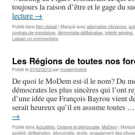
toujours la raison d’être et le gage du 
lecture
→
Publié dans
Non classé
|
Marqué avec
alternative citoyenne
,
au
contrats de mandature
,
démocratie délibérative
,
intérêt général
,
Laisser un commentaire
Les Régions de toutes nos for
Publié le
07/02/2010
par
modemmvtciv
De quoi le MoDem est-il le nom? Du moi
démocrates les plus sincères qui l’ont rej
d’une idée que François Bayrou vient de 
serait heureux qu’il en assume toutes 
→
Publié dans
Actualités
,
Civisme et démocratie
,
MoDem
|
Marqué
société
,
délibération
,
démocratie
,
droite
,
engagement des citoye