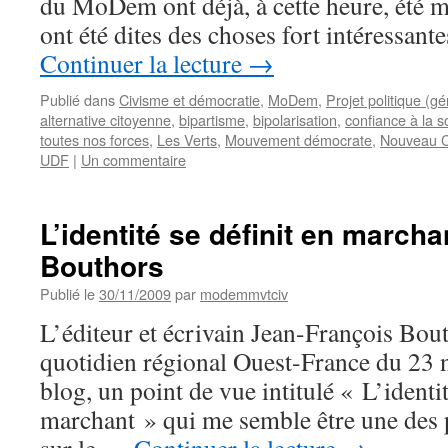
du MoDem ont déjà, à cette heure, été 
ont été dites des choses fort intéressant
Continuer la lecture
→
Publié dans
Civisme et démocratie
,
MoDem
,
Projet politique (gé
alternative citoyenne
,
bipartisme
,
bipolarisation
,
confiance à la s
toutes nos forces
,
Les Verts
,
Mouvement démocrate
,
Nouveau C
UDF
|
Un commentaire
L’identité se définit en marcha
Bouthors
Publié le
30/11/2009
par
modemmvtciv
L’éditeur et écrivain Jean-François Bout
quotidien régional Ouest-France du 23 
blog, un point de vue intitulé « L’identit
marchant » qui me semble être une des 