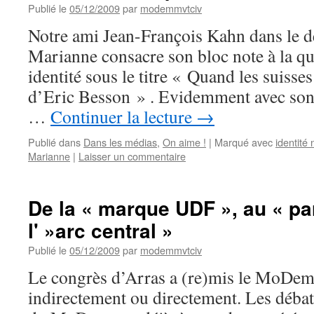
Publié le
05/12/2009
par
modemmvtciv
Notre ami Jean-François Kahn dans le 
Marianne consacre son bloc note à la qu
identité sous le titre « Quand les suisse
d’Eric Besson » . Evidemment avec son t
…
Continuer la lecture
→
Publié dans
Dans les médias
,
On aime !
|
Marqué avec
identité 
Marianne
|
Laisser un commentaire
De la « marque UDF », au « par
l' »arc central »
Publié le
05/12/2009
par
modemmvtciv
Le congrès d’Arras a (re)mis le MoDem 
indirectement ou directement. Les débat