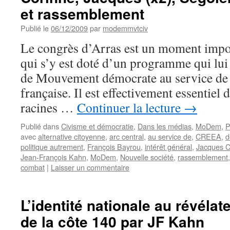
et rassemblement
Publié le
06/12/2009
par
modemmvtciv
Le congrès d’Arras est un moment imp
qui s’y est doté d’un programme qui lui 
de Mouvement démocrate au service de 
française. Il est effectivement essentiel 
racines …
Continuer la lecture
→
Publié dans
Civisme et démocratie
,
Dans les médias
,
MoDem
,
P
avec
alternative citoyenne
,
arc central
,
au service de
,
CREEA
,
d
politique autrement
,
François Bayrou
,
intérêt général
,
Jacques 
Jean-François Kahn
,
MoDem
,
Nouvelle société
,
rassemblement
combat
|
Laisser un commentaire
L’identité nationale au révélat
de la côte 140 par JF Kahn