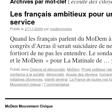
écoute des citoy
Archives par mot-clef :
Les français ambitieux pour 
service
Publié le
27/11/2009
par
modemmvtciv
Quand les français parlent du MoDem à
congrès d’Arras il serait suicidaire de ne
fortiori de ne pas les entendre. Le sond
et le MoDem » pour La Matinale de …
Publié dans
Civisme et démocratie
,
MoDem
,
Projet politique (gé
confiance à la société
,
démocratie
,
écoute des citoyens
,
humani
initiatives citoyennes
,
intérêt général
,
La France de toutes nos f
Mouvement civique
|
7 commentaires
MoDem Mouvement Civique