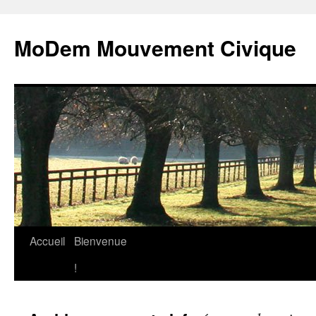
MoDem Mouvement Civique
Accueil
Bienvenue
Aller
!
au
contenu