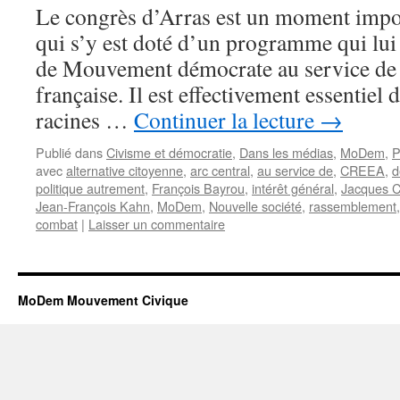
Le congrès d’Arras est un moment imp
qui s’y est doté d’un programme qui lui 
de Mouvement démocrate au service de 
française. Il est effectivement essentiel 
racines …
Continuer la lecture
→
Publié dans
Civisme et démocratie
,
Dans les médias
,
MoDem
,
P
avec
alternative citoyenne
,
arc central
,
au service de
,
CREEA
,
d
politique autrement
,
François Bayrou
,
intérêt général
,
Jacques 
Jean-François Kahn
,
MoDem
,
Nouvelle société
,
rassemblement
combat
|
Laisser un commentaire
MoDem Mouvement Civique