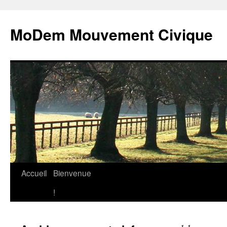
MoDem Mouvement Civique
Accueil
Bienvenue
Aller
!
au
contenu