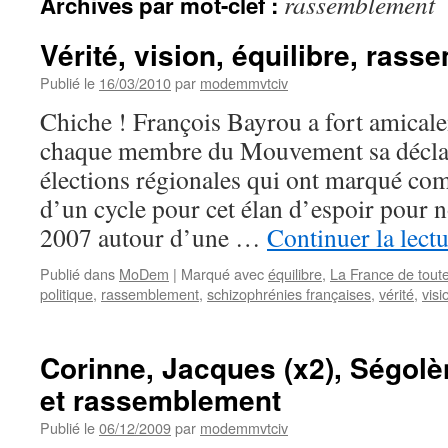
rassemblement
Archives par mot-clef :
Vérité, vision, équilibre, ras
Publié le
16/03/2010
par
modemmvtciv
Chiche ! François Bayrou a fort amical
chaque membre du Mouvement sa déclara
élections régionales qui ont marqué co
d’un cycle pour cet élan d’espoir pour 
2007 autour d’une …
Continuer la lect
Publié dans
MoDem
|
Marqué avec
équilibre
,
La France de tout
politique
,
rassemblement
,
schizophrénies françaises
,
vérité
,
visi
Corinne, Jacques (x2), Ségo
et rassemblement
Publié le
06/12/2009
par
modemmvtciv