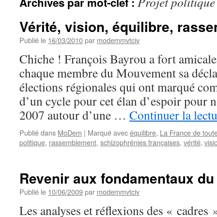
Projet politique
Archives par mot-clef :
Vérité, vision, équilibre, ras
Publié le
16/03/2010
par
modemmvtciv
Chiche ! François Bayrou a fort amical
chaque membre du Mouvement sa déclara
élections régionales qui ont marqué co
d’un cycle pour cet élan d’espoir pour 
2007 autour d’une …
Continuer la lect
Publié dans
MoDem
|
Marqué avec
équilibre
,
La France de tout
politique
,
rassemblement
,
schizophrénies françaises
,
vérité
,
visi
Revenir aux fondamentaux d
Publié le
10/06/2009
par
modemmvtciv
Les analyses et réflexions des « cadre