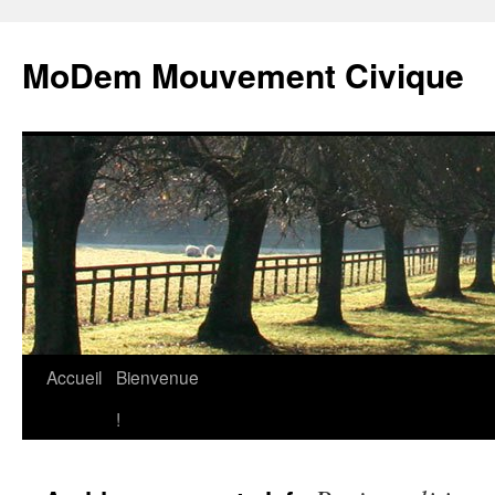
MoDem Mouvement Civique
Accueil
Bienvenue
Aller
!
au
contenu