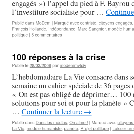
engagés ») l’appel du pied à F. Bayrou 
l’investiture socialiste pour …
Continuer
Publié dans
MoDem
|
Marqué avec
centriste
,
citoyens engagés
François Hollande
,
indépendance
,
Marc Sangnier
,
modèle huma
politique
|
5 commentaires
100 réponses à la crise
Publié le
28/03/2009
par
modemmvtciv
L’hebdomadaire La Vie consacre dans s
semaine un cahier spéciale de 36 pages d
« On est pas obligé de déprimer… 100 ré
solutions pour soi et pour la planète »
…
Continuer la lecture
→
Publié dans
Dans les médias
,
On aime !
|
Marqué avec
citoyen
La Vie
,
modèle humaniste
,
planète
,
Projet politique
|
Laisser un