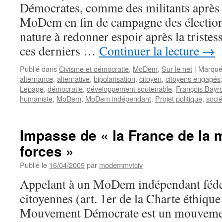
Démocrates, comme des militants après c
MoDem en fin de campagne des élection
nature à redonner espoir après la tristes
ces derniers …
Continuer la lecture
→
Publié dans
Civisme et démocratie
,
MoDem
,
Sur le net
|
Marqué
alternance
,
alternative
,
bipolarisation
,
citoyen
,
citoyens engagés
Lepage
,
démocratie
,
développement soutenable
,
François Bayr
humaniste
,
MoDem
,
MoDem indépendant
,
Projet politique
,
socié
Impasse de « la France de la 
forces »
Publié le
16/04/2009
par
modemmvtciv
Appelant à un MoDem indépendant fédéra
citoyennes (art. 1er de la Charte éthiq
Mouvement Démocrate est un mouvemen