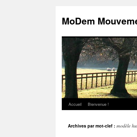
MoDem Mouvemen
Accueil
Bienvenue !
Aller
au
modèle hu
Archives par mot-clef :
contenu