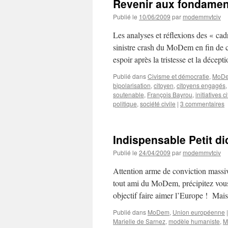
Revenir aux fondame
Publié le
10/06/2009
par
modemmvtciv
Les analyses et réflexions des « c
sinistre crash du MoDem en fin de 
espoir après la tristesse et la décep
Publié dans
Civisme et démocratie
,
MoD
bipolarisation
,
citoyen
,
citoyens engagés
soutenable
,
François Bayrou
,
initiatives 
politique
,
société civile
|
3 commentaires
Indispensable Petit di
Publié le
24/04/2009
par
modemmvtciv
Attention arme de conviction massi
tout ami du MoDem, précipitez vous 
objectif faire aimer l’Europe ! Ma
Publié dans
MoDem
,
Union européenne
|
Marielle de Sarnez
,
modèle humaniste
,
M