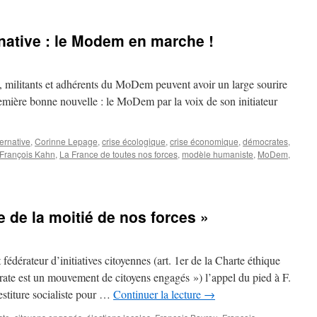
rnative : le Modem en marche !
s, militants et adhérents du MoDem peuvent avoir un large sourire
Première bonne nouvelle : le MoDem par la voix de son initiateur
ternative
,
Corinne Lepage
,
crise écologique
,
crise économique
,
démocrates
,
François Kahn
,
La France de toutes nos forces
,
modèle humaniste
,
MoDem
,
 de la moitié de nos forces »
érateur d’initiatives citoyennes (art. 1er de la Charte éthique
 est un mouvement de citoyens engagés ») l’appel du pied à F.
estiture socialiste pour …
Continuer la lecture
→