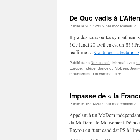
De Quo vadis à L’Alte
Publié le
20/04/2009
par
modemmvtciv
Il y a des jours où les sympathisant
! Ce lundi 20 avril en est un !!!!! 
réaffirme …
Continuer la lecture
→
Publié dans
Non classé
|
Marqué avec
al
Europe
,
indépendance du MoDem
,
Jean-
républicains
|
Un commentaire
Impasse de « la France
Publié le
16/04/2009
par
modemmvtciv
Appelant à un MoDem indépendant féd
du MoDem : le Mouvement Démocrate
Bayrou du futur candidat PS à l’inv