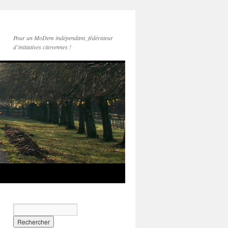
Pour un MoDem indépendant, fédérateur
d’initiatives citoyennes !