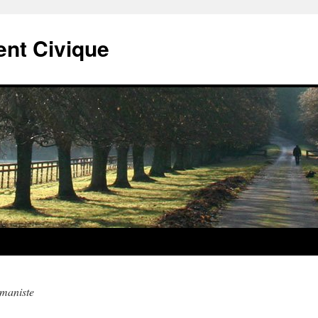
t Civique
maniste