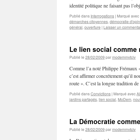
identité politique ne faisant pas l’
Publié dans
Interrogations
|
Marqué avec
démarches citoyennes
,
démocratie d'opin
général
,
ouverture
|
Laisser un commenta
Le lien social comme 
Publié le
28/02/2009
par
modemmvtciv
Comme l’a noté Philippe Frémaux « 
c’est affirmer concrétement qu’il no
route ». C’est la longue tradition 
Publié dans
Convictions
|
Marqué avec
A
jardins partagés
,
lien social
,
MoDem
,
nouv
La Démocratie comme
Publié le
28/02/2009
par
modemmvtciv