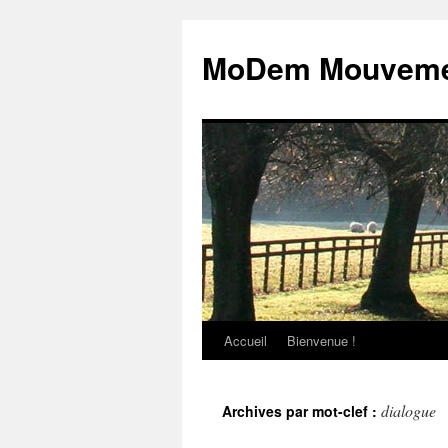
MoDem Mouvemen
Accueil
Bienvenue !
Aller
au
dialogue
Archives par mot-clef :
contenu