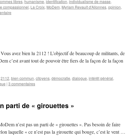
ommes libres
,
humanisme
,
identification
,
individualisme de masse
,
e compassionnel
,
La Croix
,
MoDem
,
Myriam Revault d'Allonnes
,
opinion
,
entaire
! Vous avez bien lu 2112 ! L’objectif de beaucoup de militants, de
m c’est avant tout de pouvoir être fiers de la façon de la façon
,
2112
,
bien commun
,
citoyens
,
démocratie
,
dialogue
,
intérêt général
,
ique
|
3 commentaires
 parti de « girouettes »
Dem n’est pas un parti de « girouettes ». Pas besoin de faire
lon laquelle « ce n’est pas la girouette qui bouge, c’est le vent …