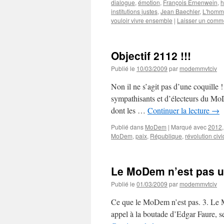
dialogue
,
émotion
,
François Ernenwein
,
h
institutions justes
,
Jean Baechler
,
L'homm
vouloir vivre ensemble
|
Laisser un comm
Objectif 2112 !!!
Publié le
10/03/2009
par
modemmvtciv
Non il ne s’agit pas d’une coquille 
sympathisants et d’électeurs du MoDe
dont les …
Continuer la lecture
→
Publié dans
MoDem
|
Marqué avec
2012
MoDem
,
paix
,
République
,
révolution civ
Le MoDem n’est pas un
Publié le
01/03/2009
par
modemmvtciv
Ce que le MoDem n’est pas. 3. Le Mo
appel à la boutade d’Edgar Faure, se