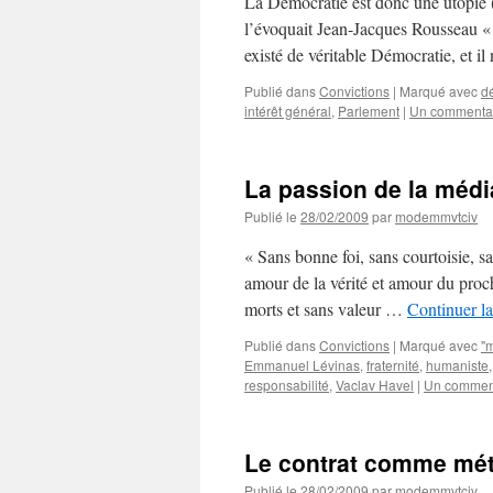
La Démocratie est donc une utopie (
l’évoquait Jean-Jacques Rousseau « A
existé de véritable Démocratie, et i
Publié dans
Convictions
|
Marqué avec
d
intérêt général
,
Parlement
|
Un commenta
La passion de la mé
Publié le
28/02/2009
par
modemmvtciv
« Sans bonne foi, sans courtoisie, sa
amour de la vérité et amour du procha
morts et sans valeur …
Continuer la
Publié dans
Convictions
|
Marqué avec
"
Emmanuel Lévinas
,
fraternité
,
humaniste
responsabilité
,
Vaclav Havel
|
Un commen
Le contrat comme mét
Publié le
28/02/2009
par
modemmvtciv