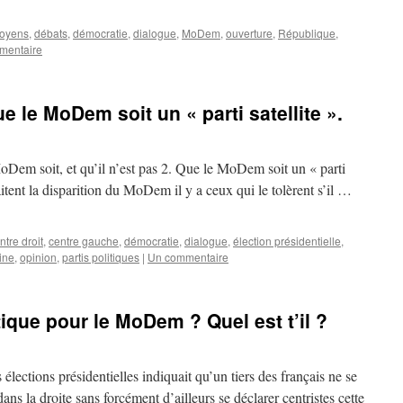
toyens
,
débats
,
démocratie
,
dialogue
,
MoDem
,
ouverture
,
République
,
mentaire
e le MoDem soit un « parti satellite ».
oDem soit, et qu’il n’est pas 2. Que le MoDem soit un « parti
aitent la disparition du MoDem il y a ceux qui le tolèrent s’il …
ntre droit
,
centre gauche
,
démocratie
,
dialogue
,
élection présidentielle
,
ine
,
opinion
,
partis politiques
|
Un commentaire
itique pour le MoDem ? Quel est t’il ?
lections présidentielles indiquait qu’un tiers des français ne se
ans la droite sans forcément d’ailleurs se déclarer centristes cette