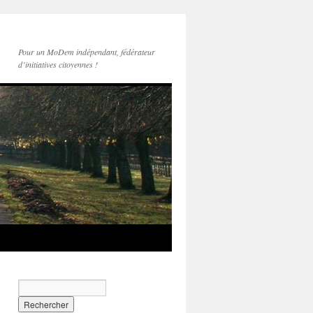
Pour un MoDem indépendant, fédérateur
d’initiatives citoyennes !