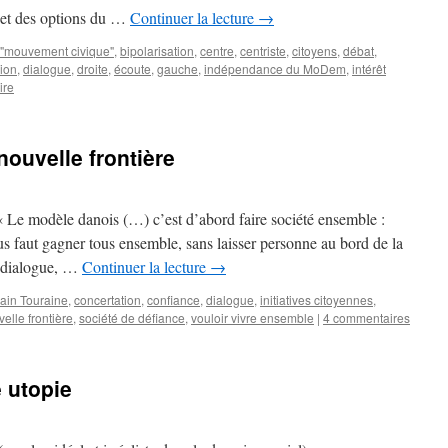
objet des options du …
Continuer la lecture
→
"mouvement civique"
,
bipolarisation
,
centre
,
centriste
,
citoyens
,
débat
,
ion
,
dialogue
,
droite
,
écoute
,
gauche
,
indépendance du MoDem
,
intérêt
ire
nouvelle frontière
Le modèle danois (…) c’est d’abord faire société ensemble :
us faut gagner tous ensemble, sans laisser personne au bord de la
de dialogue, …
Continuer la lecture
→
lain Touraine
,
concertation
,
confiance
,
dialogue
,
initiatives citoyennes
,
elle frontière
,
société de défiance
,
vouloir vivre ensemble
|
4 commentaires
 utopie