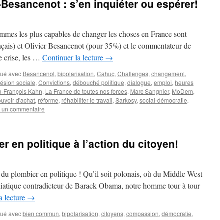
Besancenot : s’en inquiéter ou espérer!
mes les plus capables de changer les choses en France sont
çais) et Olivier Besancenot (pour 35%) et le commentateur de
e crise, les …
Continuer la lecture
→
ué avec
Besancenot
,
bipolarisation
,
Cahuc
,
Challenges
,
changement
,
ésion sociale
,
Convictions
,
débouché politique
,
dialogue
,
emploi
,
heures
n-François Kahn
,
La France de toutes nos forces
,
Marc Sangnier
,
MoDem
,
uvoir d'achat
,
réforme
,
réhabiliter le travail
,
Sarkosy
,
social-démocratie
,
r un commentaire
r en politique à l’action du citoyen!
re du plombier en politique ! Qu’il soit polonais, où du Middle West
iatique contradicteur de Barack Obama, notre homme tour à tour
a lecture
→
ué avec
bien commun
,
bipolarisation
,
citoyens
,
compassion
,
démocratie
,