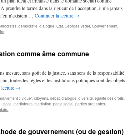
un plan idéal et irréaliste dans le domaine social) comme
 prendre le terme dans la rigueur de l’acception, il n’a jamais
l n’en n’existera …
Continuer la lecture
→
émocrates
,
démocratie
,
dialogue
,
Etat
,
Georges Vedel
,
Gouvernement
,
ire
diation comme âme commune
ns mesure, sans goût de la justice, sans sens de la responsabilité,
in, toutes les règles et les institutions politiques sont des objets
 lecture
→
mouvement civique"
,
citoyens
,
débat
,
dialogue
,
diversité
,
égalité des droits
,
,
justice
,
médiateurs
,
médiation
,
pacte social
,
parties prenantes
,
taire
hode de gouvernement (ou de gestion)