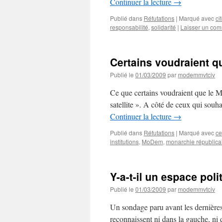
Continuer la lecture
→
Publié dans
Réfutations
|
Marqué avec
ci
responsabilité
,
solidarité
|
Laisser un com
Certains voudraient qu
Publié le
01/03/2009
par
modemmvtciv
Ce que certains voudraient que le M
satellite ». A côté de ceux qui souh
Continuer la lecture
→
Publié dans
Réfutations
|
Marqué avec
ce
institutions
,
MoDem
,
monarchie républica
Y-a-t-il un espace pol
Publié le
01/03/2009
par
modemmvtciv
Un sondage paru avant les dernières é
reconnaissent ni dans la gauche, ni d