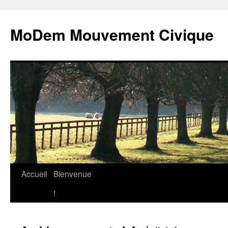
MoDem Mouvement Civique
Accueil
Bienvenue
Aller
!
au
contenu