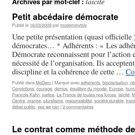
laïcité
Archives par mot-clef :
Petit abcédaire démocrate
Publié le
16/03/2009
par
modemmvtciv
Une petite présentation (quasi officiell
démocrates… * Adhérents : « Les adh
Démocrate reconnaissent pour l’action
nécessité de l’organisation. Ils acceptent
discipline et la cohérence de cette …
Co
Publié dans
MoDem
|
Marqué avec
adhérents
,
bipolarisation
,
ci
Convictions
,
courage
,
demos
,
équilibre du monde
,
Europe
,
hum
François Kahn
,
justice
,
La France de toutes nos forces
,
laïcité
,
M
Centre
,
orange
,
pluralisme
,
responsabilité
,
société durable
,
tran
débat public
,
yes we can
|
2 commentaires
Le contrat comme méthode d