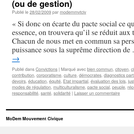
(ou de gestion)
Publié le
28/02/2009
par
modemmvtciv
« Si donc on écarte du pacte social ce qu
essence, on trouvera qu’il se réduit aux 
Chacun de nous met en commun sa perso
puissance sous la suprême direction d
→
Publié dans
Convictions
|
Marqué avec
bien commun
,
citoyen
,
c
contribution
,
corporatisme
,
culture
,
démocrates
,
diagnostics par
devoirs
,
éducation
,
équité
,
Etat impartial
,
évaluation des lois
,
jus
modes de régulation
,
multiculturalisme
,
pacte social
,
peuple
,
rép
responsabilité
,
santé
,
solidarité
|
Laisser un commentaire
MoDem Mouvement Civique