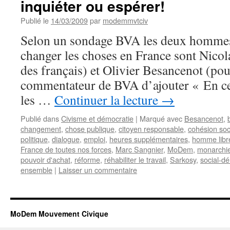
inquiéter ou espérer!
Publié le
14/03/2009
par
modemmvtciv
Selon un sondage BVA les deux hommes 
changer les choses en France sont Nico
des français) et Olivier Besancenot (pou
commentateur de BVA d’ajouter « En cet
les …
Continuer la lecture
→
Publié dans
Civisme et démocratie
|
Marqué avec
Besancenot
,
changement
,
chose publique
,
citoyen responsable
,
cohésion soc
politique
,
dialogue
,
emploi
,
heures supplémentaires
,
homme libr
France de toutes nos forces
,
Marc Sangnier
,
MoDem
,
monarchie
pouvoir d'achat
,
réforme
,
réhabiliter le travail
,
Sarkosy
,
social-d
ensemble
|
Laisser un commentaire
MoDem Mouvement Civique