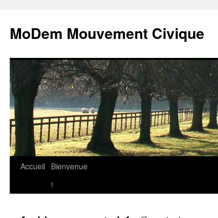
MoDem Mouvement Civique
Accueil
Bienvenue
Aller
!
au
contenu