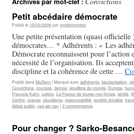
Convictions
Archives par mot-clef :
Petit abcédaire démocrate
Publié le
16/03/2009
par
modemmvtciv
Une petite présentation (quasi officiell
démocrates… * Adhérents : « Les adh
Démocrate reconnaissent pour l’action
nécessité de l’organisation. Ils acceptent
discipline et la cohérence de cette …
Co
Publié dans
MoDem
|
Marqué avec
adhérents
,
bipolarisation
,
ci
Convictions
,
courage
,
demos
,
équilibre du monde
,
Europe
,
hum
François Kahn
,
justice
,
La France de toutes nos forces
,
laïcité
,
M
Centre
,
orange
,
pluralisme
,
responsabilité
,
société durable
,
tran
débat public
,
yes we can
|
2 commentaires
Pour changer ? Sarko-Besance