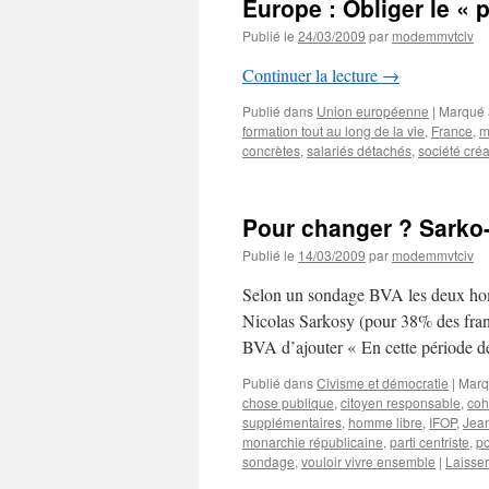
Europe : Obliger le « 
Publié le
24/03/2009
par
modemmvtciv
Continuer la lecture
→
Publié dans
Union européenne
|
Marqué 
formation tout au long de la vie
,
France
,
m
concrètes
,
salariés détachés
,
société créa
Pour changer ? Sarko-
Publié le
14/03/2009
par
modemmvtciv
Selon un sondage BVA les deux hom
Nicolas Sarkosy (pour 38% des fran
BVA d’ajouter « En cette période d
Publié dans
Civisme et démocratie
|
Marq
chose publique
,
citoyen responsable
,
coh
supplémentaires
,
homme libre
,
IFOP
,
Jea
monarchie républicaine
,
parti centriste
,
po
sondage
,
vouloir vivre ensemble
|
Laisse