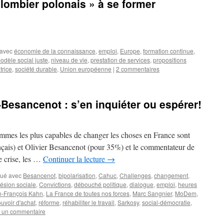
plombier polonais » à se former
avec
économie de la connaissance
,
emploi
,
Europe
,
formation continue
,
odèle social juste
,
niveau de vie
,
prestation de services
,
propositions
trice
,
société durable
,
Union européenne
|
2 commentaires
Besancenot : s’en inquiéter ou espérer!
mes les plus capables de changer les choses en France sont
çais) et Olivier Besancenot (pour 35%) et le commentateur de
e crise, les …
Continuer la lecture
→
ué avec
Besancenot
,
bipolarisation
,
Cahuc
,
Challenges
,
changement
,
ésion sociale
,
Convictions
,
débouché politique
,
dialogue
,
emploi
,
heures
n-François Kahn
,
La France de toutes nos forces
,
Marc Sangnier
,
MoDem
,
uvoir d'achat
,
réforme
,
réhabiliter le travail
,
Sarkosy
,
social-démocratie
,
r un commentaire