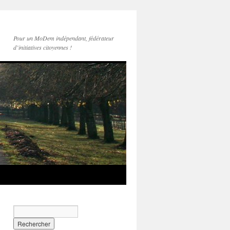
Pour un MoDem indépendant, fédérateur
d’initiatives citoyennes !