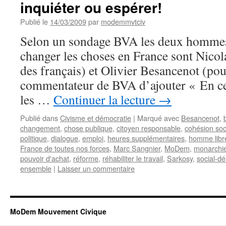
inquiéter ou espérer!
Publié le
14/03/2009
par
modemmvtciv
Selon un sondage BVA les deux hommes 
changer les choses en France sont Nico
des français) et Olivier Besancenot (pou
commentateur de BVA d’ajouter « En cet
les …
Continuer la lecture
→
Publié dans
Civisme et démocratie
|
Marqué avec
Besancenot
,
changement
,
chose publique
,
citoyen responsable
,
cohésion soc
politique
,
dialogue
,
emploi
,
heures supplémentaires
,
homme libr
France de toutes nos forces
,
Marc Sangnier
,
MoDem
,
monarchie
pouvoir d'achat
,
réforme
,
réhabiliter le travail
,
Sarkosy
,
social-d
ensemble
|
Laisser un commentaire
MoDem Mouvement Civique