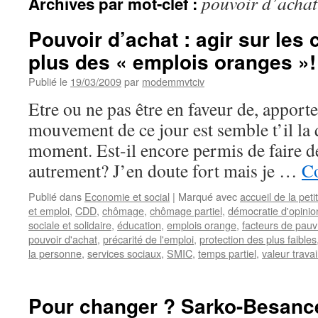
pouvoir d’achat
Archives par mot-clef :
Pouvoir d’achat : agir sur les
plus des « emplois oranges »!
Publié le
19/03/2009
par
modemmvtciv
Etre ou ne pas être en faveur de, apport
mouvement de ce jour est semble t’il la
moment. Est-il encore permis de faire de
autrement? J’en doute fort mais je …
Co
Publié dans
Economie et social
|
Marqué avec
accueil de la pet
et emploi
,
CDD
,
chômage
,
chômage partiel
,
démocratie d'opinio
sociale et solidaire
,
éducation
,
emplois orange
,
facteurs de pauv
pouvoir d'achat
,
précarité de l'emploi
,
protection des plus faibles
la personne
,
services sociaux
,
SMIC
,
temps partiel
,
valeur travai
Pour changer ? Sarko-Besance