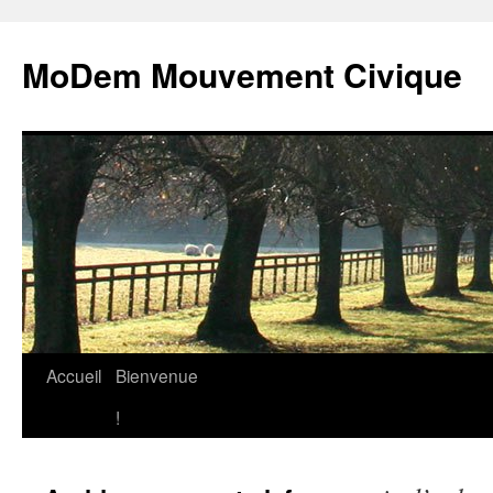
MoDem Mouvement Civique
Accueil
Bienvenue
Aller
!
au
contenu