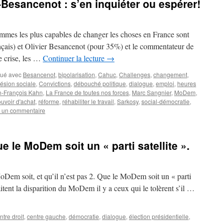
Besancenot : s’en inquiéter ou espérer!
mes les plus capables de changer les choses en France sont
çais) et Olivier Besancenot (pour 35%) et le commentateur de
e crise, les …
Continuer la lecture
→
ué avec
Besancenot
,
bipolarisation
,
Cahuc
,
Challenges
,
changement
,
ésion sociale
,
Convictions
,
débouché politique
,
dialogue
,
emploi
,
heures
n-François Kahn
,
La France de toutes nos forces
,
Marc Sangnier
,
MoDem
,
uvoir d'achat
,
réforme
,
réhabiliter le travail
,
Sarkosy
,
social-démocratie
,
r un commentaire
e le MoDem soit un « parti satellite ».
oDem soit, et qu’il n’est pas 2. Que le MoDem soit un « parti
aitent la disparition du MoDem il y a ceux qui le tolèrent s’il …
ntre droit
,
centre gauche
,
démocratie
,
dialogue
,
élection présidentielle
,