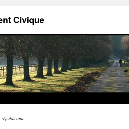
t Civique
 républicaine