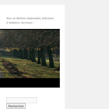
Pour un MoDem indépendant, fédérateur
d’initiatives citoyennes !