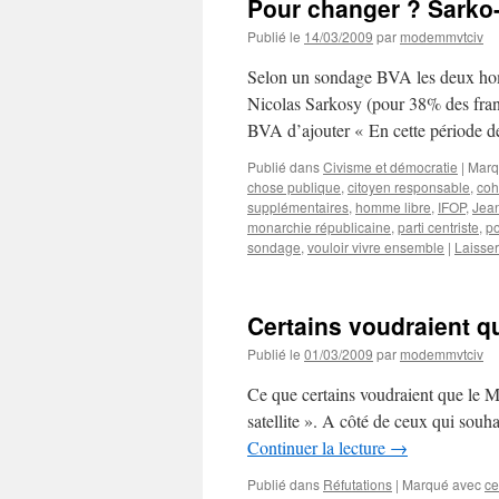
Pour changer ? Sarko-
Publié le
14/03/2009
par
modemmvtciv
Selon un sondage BVA les deux hom
Nicolas Sarkosy (pour 38% des fran
BVA d’ajouter « En cette période d
Publié dans
Civisme et démocratie
|
Marq
chose publique
,
citoyen responsable
,
coh
supplémentaires
,
homme libre
,
IFOP
,
Jea
monarchie républicaine
,
parti centriste
,
po
sondage
,
vouloir vivre ensemble
|
Laisse
Certains voudraient qu
Publié le
01/03/2009
par
modemmvtciv
Ce que certains voudraient que le M
satellite ». A côté de ceux qui souh
Continuer la lecture
→
Publié dans
Réfutations
|
Marqué avec
ce