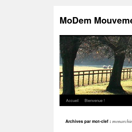
MoDem Mouvemen
Accueil
Bienvenue !
Aller
au
monarchie
Archives par mot-clef :
contenu