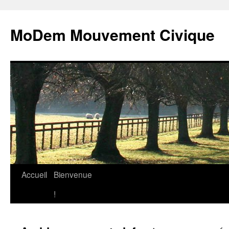
MoDem Mouvement Civique
Accueil
Bienvenue
Aller
!
au
contenu