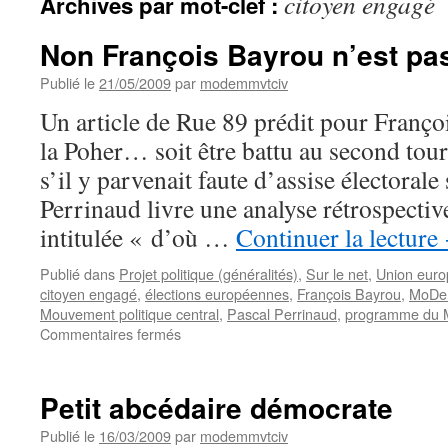
citoyen engagé
Archives par mot-clef :
Non François Bayrou n’est pa
Publié le
21/05/2009
par
modemmvtciv
Un article de Rue 89 prédit pour Franço
la Poher… soit être battu au second tour 
s’il y parvenait faute d’assise électoral
Perrinaud livre une analyse rétrospectiv
intitulée « d’où …
Continuer la lecture
Publié dans
Projet politique (généralités)
,
Sur le net
,
Union eur
citoyen engagé
,
élections européennes
,
François Bayrou
,
MoD
Mouvement politique central
,
Pascal Perrinaud
,
programme du
Commentaires fermés
sur
Non
François
Bayrou
Petit abcédaire démocrate
n’est
pas
Publié le
16/03/2009
par
modemmvtciv