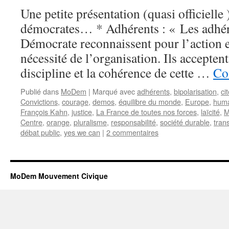
poherisable!
Une petite présentation (quasi officiell
démocrates… * Adhérents : « Les adh
Démocrate reconnaissent pour l’action
nécessité de l’organisation. Ils acceptent
discipline et la cohérence de cette …
Co
Publié dans
MoDem
|
Marqué avec
adhérents
,
bipolarisation
,
ci
Convictions
,
courage
,
demos
,
équilibre du monde
,
Europe
,
hum
François Kahn
,
justice
,
La France de toutes nos forces
,
laïcité
,
M
Centre
,
orange
,
pluralisme
,
responsabilité
,
société durable
,
tran
débat public
,
yes we can
|
2 commentaires
MoDem Mouvement Civique