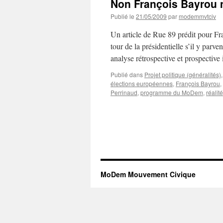
Non François Bayrou n
Publié le
21/05/2009
par
modemmvtciv
Un article de Rue 89 prédit pour Fr
tour de la présidentielle s’il y parv
analyse rétrospective et prospective
Publié dans
Projet politique (généralités)
élections européennes
,
François Bayrou
,
Perrinaud
,
programme du MoDem
,
réali
MoDem Mouvement Civique