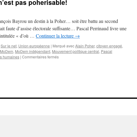
’est pas poherisable!
ançois Bayrou un destin à la Poher… soit être battu au second
enait faute d’assise électorale suffisante… Pascal Perrinaud livre une
 intitulée « d’où …
Continuer la lecture
→
,
Sur le net
,
Union européenne
|
Marqué avec
Alain Poher
,
citoyen engagé
,
MoDem
,
MoDem indépendant
,
Mouvement politique central
,
Pascal
tés humaines
|
Commentaires fermés
sur
Non
François
Bayrou
n’est
pas
poherisable!