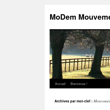
MoDem Mouvemen
Accueil
Bienvenue !
Aller
au
Mouvement
Archives par mot-clef :
contenu