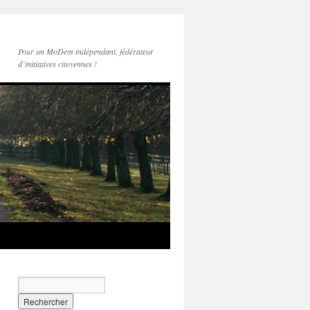
Pour un MoDem indépendant, fédérateur
d’initiatives citoyennes !