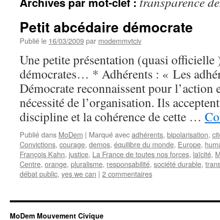
transparence de
Archives par mot-clef :
Petit abcédaire démocrate
Publié le
16/03/2009
par
modemmvtciv
Une petite présentation (quasi officiell
démocrates… * Adhérents : « Les adh
Démocrate reconnaissent pour l’action
nécessité de l’organisation. Ils acceptent
discipline et la cohérence de cette …
Co
Publié dans
MoDem
|
Marqué avec
adhérents
,
bipolarisation
,
ci
Convictions
,
courage
,
demos
,
équilibre du monde
,
Europe
,
hum
François Kahn
,
justice
,
La France de toutes nos forces
,
laïcité
,
M
Centre
,
orange
,
pluralisme
,
responsabilité
,
société durable
,
tran
débat public
,
yes we can
|
2 commentaires
MoDem Mouvement Civique