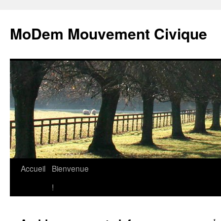
MoDem Mouvement Civique
Accueil
Bienvenue
Aller
!
au
contenu