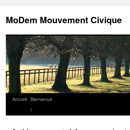
MoDem Mouvement Civique
Accueil
Bienvenue
Aller
!
au
contenu