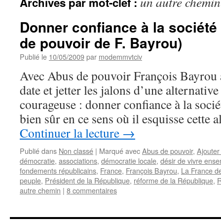
un autre chemin
Archives par mot-clef :
Donner confiance à la société
de pouvoir de F. Bayrou)
Publié le
10/05/2009
par
modemmvtciv
Avec Abus de pouvoir François Bayrou 
date et jetter les jalons d’une alternativ
courageuse : donner confiance à la soci
bien sûr en ce sens où il esquisse cette 
Continuer la lecture
→
Publié dans
Non classé
|
Marqué avec
Abus de pouvoir
,
Ajouter
démocratie
,
associations
,
démocratie locale
,
désir de vivre ens
fondements républicains
,
France
,
François Bayrou
,
La France de
peuple
,
Président de la République
,
réforme de la République
,
R
autre chemin
|
8 commentaires