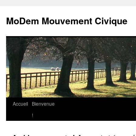
MoDem Mouvement Civique
Accueil
Bienvenue
Aller
!
au
contenu