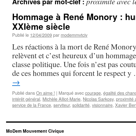
proximité avec l
Archives par mot-clef :
Hommage à René Monory : hu
XXIème siècle
Publié le
12/04/2009
par
modemmvtciv
Les réactions à la mort de René Monory 
relèvent et c’est heureux d’un hommage
classe politique. Une fois n’est pas co
de ces hommes qui forcent le respect 
→
Publié dans
On aime !
|
Marqué avec
courage
,
égalité des chan
intérêt général
,
Michèle Alliot-Marie
,
Nicolas Sarkosy
,
proximité 
service de la France
,
serviteur
,
solidarité
,
visionnaire
,
Xavier Ber
MoDem Mouvement Civique